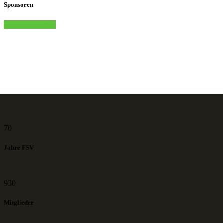
Sponsoren
Mehr erfahren
70
Jahre FSV
930
Mitglieder