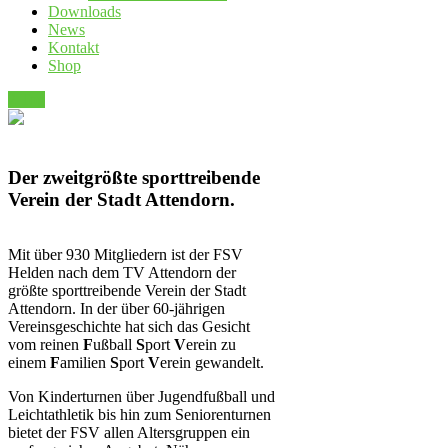
Downloads
News
Kontakt
Shop
Top
Der zweitgrößte sporttreibende
Verein der Stadt Attendorn.
Mit über 930 Mitgliedern ist der FSV
Helden nach dem TV Attendorn der
größte sporttreibende Verein der Stadt
Attendorn. In der über 60-jährigen
Vereinsgeschichte hat sich das Gesicht
vom reinen
F
ußball
S
port
V
erein zu
einem
F
amilien
S
port
V
erein gewandelt.
Von Kinderturnen über Jugendfußball und
Leichtathletik bis hin zum Seniorenturnen
bietet der FSV allen Altersgruppen ein